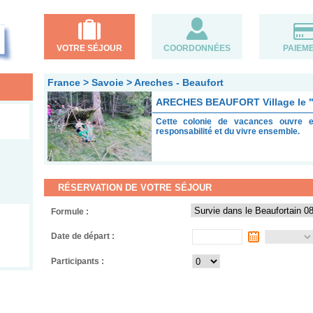
VOTRE SÉJOUR
COORDONNÉES
PAIEM
France > Savoie > Areches - Beaufort
ARECHES BEAUFORT Village le "
Cette colonie de vacances ouvre e
responsabilité et du vivre ensemble.
RÉSERVATION DE VOTRE SÉJOUR
Formule :
Date de départ :
Participants :